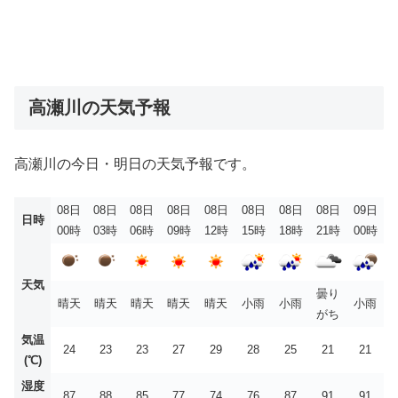
高瀬川の天気予報
高瀬川の今日・明日の天気予報です。
08日
08日
08日
08日
08日
08日
08日
08日
09日
日時
00時
03時
06時
09時
12時
15時
18時
21時
00時
天気
曇り
晴天
晴天
晴天
晴天
晴天
小雨
小雨
小雨
がち
気温
24
23
23
27
29
28
25
21
21
(℃)
湿度
87
88
85
77
74
76
87
91
91