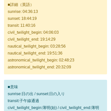
■詳細（英語）
sunrise: 04:36:13
sunset: 18:44:19
transit: 11:40:16
civil_twilight_begin: 04:06:03
civil_twilight_end: 19:14:29
nautical_twilight_begin: 03:28:56
nautical_twilight_end: 19:51:36
astronomical_twilight_begin: 02:48:23
astronomical_twilight_end: 20:32:09
■意味
sunrise:日の出 / sunset:日の入り
transit:子午線通過
civil_twilight_begin:薄明(始) / civil_twilight_end:薄明