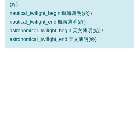
(終)
nautical_twilight_begin:航海薄明(始) /
nautical_twilight_end:航海薄明(終)
astronomical_twilight_begin:天文薄明(始) /
astronomical_twilight_end:天文薄明(終)