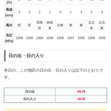
(%)
風速
3
2
2
1
0
1
3
5
4
(m/s)
西南
南南
北北
北北
風向
西
西
北東
東
東
西
東
東
東
気圧
1008
1008
1008
1008
1008
1007
1008
1009
1009
(hPa)
日の出・日の入り
本日の、この地区の日の出・日の入りは以下のとおりで
す。
日の出
04:34
日の入り
18:45