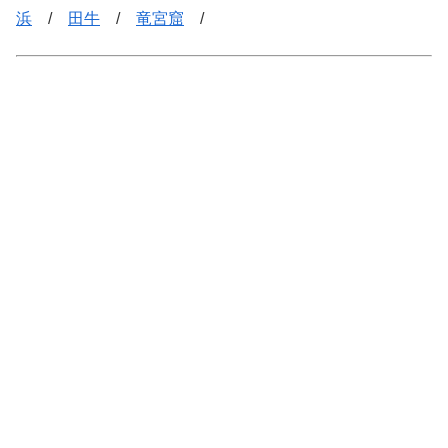
浜
/
田牛
/
竜宮窟
/