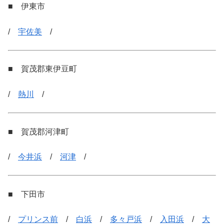
■ 伊東市
/
宇佐美
/
■ 賀茂郡東伊豆町
/
熱川
/
■ 賀茂郡河津町
/
今井浜
/
河津
/
■ 下田市
/
プリンス前
/
白浜
/
多々戸浜
/
入田浜
/
大