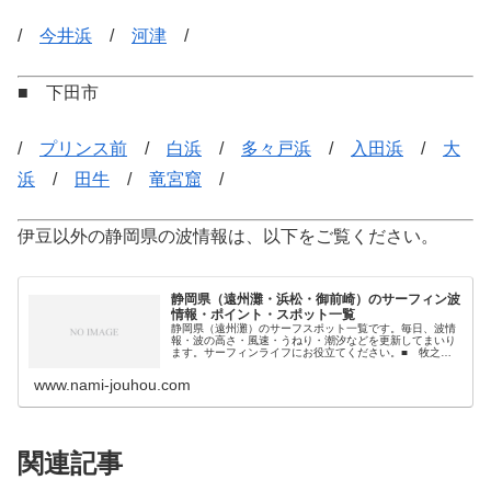
/
今井浜
/
河津
/
■ 下田市
/
プリンス前
/
白浜
/
多々戸浜
/
入田浜
/
大
浜
/
田牛
/
竜宮窟
/
伊豆以外の静岡県の波情報は、以下をご覧ください。
静岡県（遠州灘・浜松・御前崎）のサーフィン波
情報・ポイント・スポット一覧
静岡県（遠州灘）のサーフスポット一覧です。毎日、波情
報・波の高さ・風速・うねり・潮汐などを更新してまいり
ます。サーフィンライフにお役立てください。■ 牧之原
市/ 静波 / 静波・旧堤横 / 勝間田川河口 / 片
浜 / 相良 / 須々木 /■…
www.nami-jouhou.com
関連記事