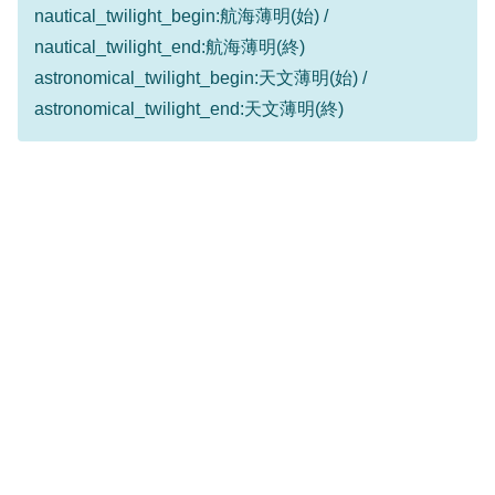
nautical_twilight_begin:航海薄明(始) /
nautical_twilight_end:航海薄明(終)
astronomical_twilight_begin:天文薄明(始) /
astronomical_twilight_end:天文薄明(終)