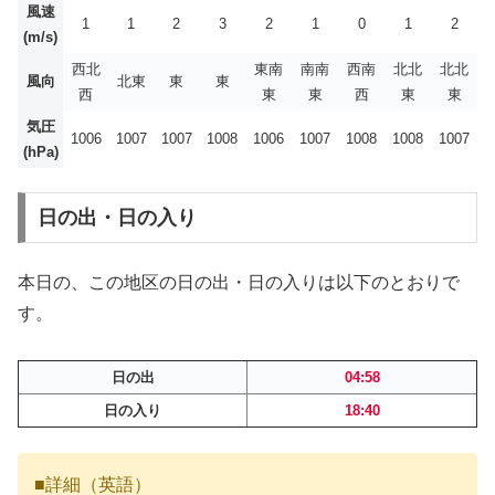
風速
1
1
2
3
2
1
0
1
2
(m/s)
西北
東南
南南
西南
北北
北北
風向
北東
東
東
西
東
東
西
東
東
気圧
1006
1007
1007
1008
1006
1007
1008
1008
1007
(hPa)
日の出・日の入り
本日の、この地区の日の出・日の入りは以下のとおりで
す。
日の出
04:58
日の入り
18:40
■詳細（英語）