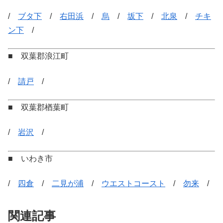
/
ブタ下
/
右田浜
/
烏
/
坂下
/
北泉
/
チキ
ン下
/
■ 双葉郡浪江町
/
請戸
/
■ 双葉郡楢葉町
/
岩沢
/
■ いわき市
/
四倉
/
二見が浦
/
ウエストコースト
/
勿来
/
関連記事