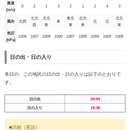
風速
0
2
1
3
2
1
2
4
3
(m/s)
北北
北北
東北
北北
北北
風向
北西
東
北
北
西
東
東
東
東
気圧
1006
1007
1008
1008
1007
1008
1009
1009
1008
(hPa)
日の出・日の入り
本日の、この地区の日の出・日の入りは以下のとおりで
す。
日の出
04:44
日の入り
18:38
■詳細（英語）