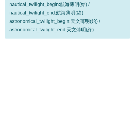
nautical_twilight_begin:航海薄明(始) /
nautical_twilight_end:航海薄明(終)
astronomical_twilight_begin:天文薄明(始) /
astronomical_twilight_end:天文薄明(終)