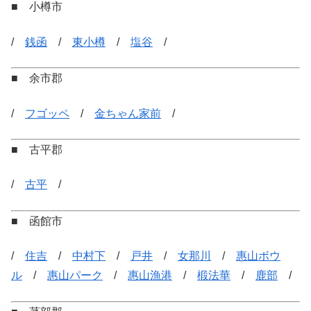
■ 小樽市
/
銭函
/
東小樽
/
塩谷
/
■ 余市郡
/
フゴッペ
/
金ちゃん家前
/
■ 古平郡
/
古平
/
■ 函館市
/
住吉
/
中村下
/
戸井
/
女那川
/
惠山ボウ
ル
/
惠山パーク
/
惠山漁港
/
椴法華
/
鹿部
/