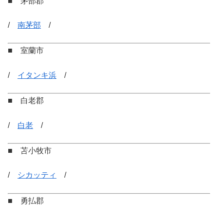
■ 茅部郡
/
南茅部
/
■ 室蘭市
/
イタンキ浜
/
■ 白老郡
/
白老
/
■ 苫小牧市
/
シカッティ
/
■ 勇払郡