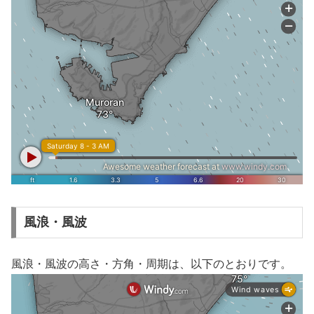
風浪・風波
風浪・風波の高さ・方角・周期は、以下のとおりです。