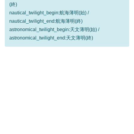
(終)
nautical_twilight_begin:航海薄明(始) /
nautical_twilight_end:航海薄明(終)
astronomical_twilight_begin:天文薄明(始) /
astronomical_twilight_end:天文薄明(終)