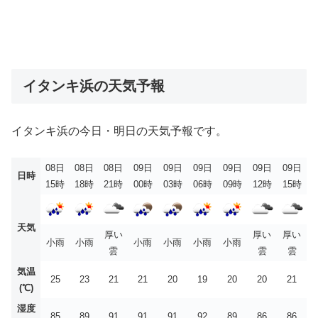
イタンキ浜の天気予報
イタンキ浜の今日・明日の天気予報です。
08日
08日
08日
09日
09日
09日
09日
09日
09日
日時
15時
18時
21時
00時
03時
06時
09時
12時
15時
天気
厚い
厚い
厚い
小雨
小雨
小雨
小雨
小雨
小雨
雲
雲
雲
気温
25
23
21
21
20
19
20
20
21
(℃)
湿度
85
89
91
91
91
92
89
86
86