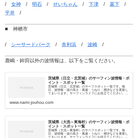
/
女神
/
明石
/
せいちゃん
/
下津
/
墓下
/
平井
/
■ 神栖市
/
シーサードバーク
/
舎利浜
/
波崎
/
鹿嶋・鉾田以外の波情報は、以下をご覧ください。
茨城県（日立・北茨城）のサーフィン波情報・ポ
イント・スポット一覧
茨城県（日立・北茨城）のサーフスポット一覧です。毎
日、波情報・波の高さ・風速・うねり・潮汐などを更新し
てまいります。サーフィンライフにお役立てください。
■ 北茨城市/ 二ツ島 /■ 高萩市/ 赤浜 / 高萩 /
いぶき浜 /■ 日立市/ 伊…
www.nami-jouhou.com
茨城県（大洗～東海村）のサーフィン波情報・ポ
イント・スポット一覧
茨城県（大洗～東海村）のサーフスポット一覧です。毎
日、波情報・波の高さ・風速・うねり・潮汐などを更新し
てまいります。サーフィンライフにお役立てください。