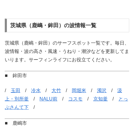
茨城県（鹿嶋・鉾田）の波情報一覧
茨城県（鹿嶋・鉾田）のサーフスポット一覧です。毎日、
波情報・波の高さ・風速・うねり・潮汐などを更新してま
いります。サーフィンライフにお役立てください。
■ 鉾田市
/
玉田
/
冷水
/
大竹
/
岡堀米
/
濁沢
/
汲
上・別所釜
/
NALU前
/
コスモ
/
京知釜
/
とっ
ぷさんて下
/
■ 鹿嶋市