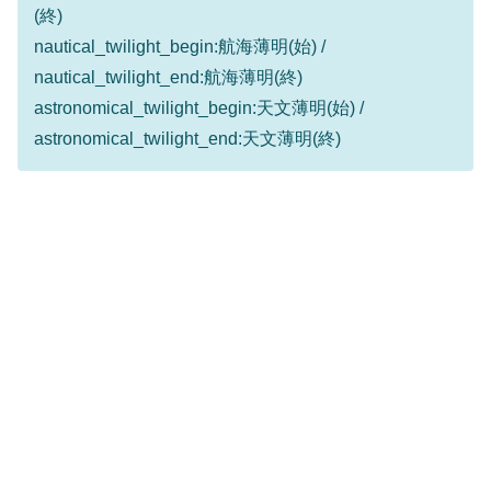
(終)
nautical_twilight_begin:航海薄明(始) /
nautical_twilight_end:航海薄明(終)
astronomical_twilight_begin:天文薄明(始) /
astronomical_twilight_end:天文薄明(終)