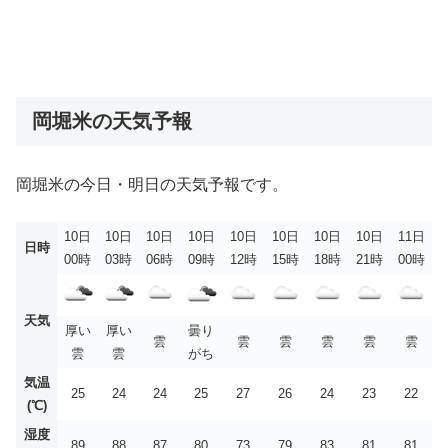
岡堀米の天気予報
岡堀米の今日・明日の天気予報です。
10日
10日
10日
10日
10日
10日
10日
10日
11日
日時
00時
03時
06時
09時
12時
15時
18時
21時
00時
天気
厚い
厚い
曇り
雲
雲
雲
雲
雲
雲
雲
雲
がち
気温
25
24
24
25
27
26
24
23
22
(℃)
湿度
89
88
87
80
73
79
83
81
81