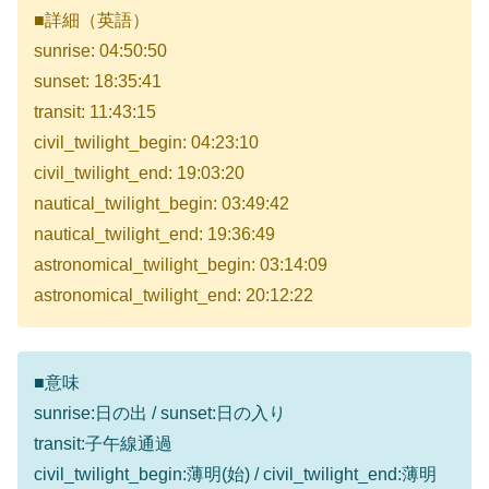
■詳細（英語）
sunrise: 04:50:50
sunset: 18:35:41
transit: 11:43:15
civil_twilight_begin: 04:23:10
civil_twilight_end: 19:03:20
nautical_twilight_begin: 03:49:42
nautical_twilight_end: 19:36:49
astronomical_twilight_begin: 03:14:09
astronomical_twilight_end: 20:12:22
■意味
sunrise:日の出 / sunset:日の入り
transit:子午線通過
civil_twilight_begin:薄明(始) / civil_twilight_end:薄明