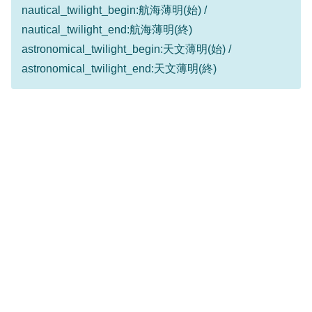
nautical_twilight_begin:航海薄明(始) /
nautical_twilight_end:航海薄明(終)
astronomical_twilight_begin:天文薄明(始) /
astronomical_twilight_end:天文薄明(終)