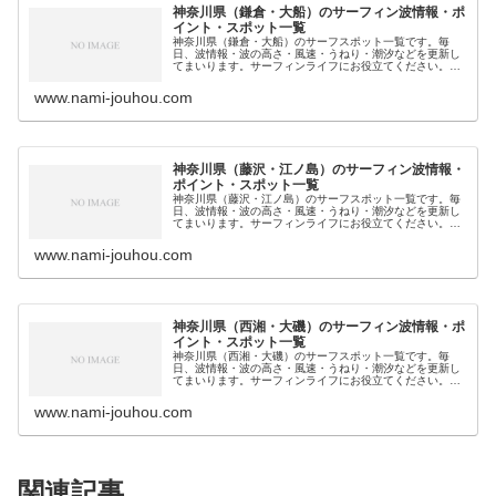
神奈川県（鎌倉・大船）のサーフィン波情報・ポ
イント・スポット一覧
神奈川県（鎌倉・大船）のサーフスポット一覧です。毎
日、波情報・波の高さ・風速・うねり・潮汐などを更新し
てまいります。サーフィンライフにお役立てください。
■ 鎌倉市/ 稲村ヶ崎 /■ 逗子市/ 大崎 / 材木
座 / 由比ヶ浜 / への字 / …
www.nami-jouhou.com
神奈川県（藤沢・江ノ島）のサーフィン波情報・
ポイント・スポット一覧
神奈川県（藤沢・江ノ島）のサーフスポット一覧です。毎
日、波情報・波の高さ・風速・うねり・潮汐などを更新し
てまいります。サーフィンライフにお役立てください。
■ 藤沢市/ 湘南港 / 大六 / 水族館前 / 銅像
前 / 引地川河口 / スケート…
www.nami-jouhou.com
神奈川県（西湘・大磯）のサーフィン波情報・ポ
イント・スポット一覧
神奈川県（西湘・大磯）のサーフスポット一覧です。毎
日、波情報・波の高さ・風速・うねり・潮汐などを更新し
てまいります。サーフィンライフにお役立てください。
■ 平塚市/ 生コン / 袖ヶ浜 / プール下 / 虹ヶ
浜 / 花水川河口 /■ 中郡/…
www.nami-jouhou.com
関連記事