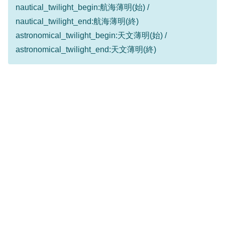
nautical_twilight_begin:航海薄明(始) /
nautical_twilight_end:航海薄明(終)
astronomical_twilight_begin:天文薄明(始) /
astronomical_twilight_end:天文薄明(終)