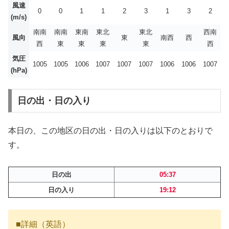
風速
0
0
1
1
2
3
1
3
2
(m/s)
南南
南南
東南
東北
東北
西南
風向
東
南西
西
西
東
東
東
東
西
気圧
1005
1005
1006
1007
1007
1007
1006
1006
1007
(hPa)
日の出・日の入り
本日の、この地区の日の出・日の入りは以下のとおりで
す。
日の出
05:37
日の入り
19:12
■詳細（英語）