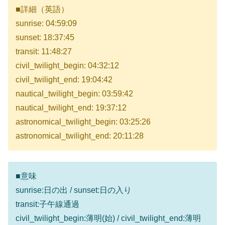
■詳細（英語）
sunrise: 04:59:09
sunset: 18:37:45
transit: 11:48:27
civil_twilight_begin: 04:32:12
civil_twilight_end: 19:04:42
nautical_twilight_begin: 03:59:42
nautical_twilight_end: 19:37:12
astronomical_twilight_begin: 03:25:26
astronomical_twilight_end: 20:11:28
■意味
sunrise:日の出 / sunset:日の入り
transit:子午線通過
civil_twilight_begin:薄明(始) / civil_twilight_end:薄明