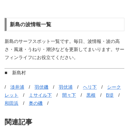
新島の波情報一覧
新島のサーフスポット一覧です。毎日、波情報・波の高
さ・風速・うねり・潮汐などを更新してまいります。サー
フィンライフにお役立てください。
■ 新島村
/
淡井浦
/
羽伏磯
/
羽伏浦
/
ヘリ下
/
シーク
レット
/
ミサイル下
/
間々下
/
黒根
/
B堤
/
和田浜
/
奥の磯
/
関連記事