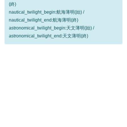
(終)
nautical_twilight_begin:航海薄明(始) /
nautical_twilight_end:航海薄明(終)
astronomical_twilight_begin:天文薄明(始) /
astronomical_twilight_end:天文薄明(終)