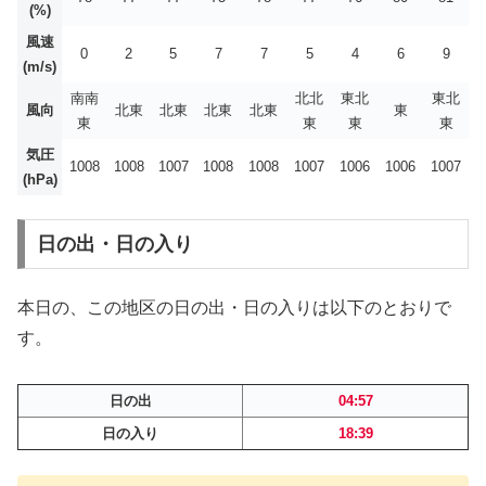
(%)
風速
0
2
5
7
7
5
4
6
9
(m/s)
南南
北北
東北
東北
風向
北東
北東
北東
北東
東
東
東
東
東
気圧
1008
1008
1007
1008
1008
1007
1006
1006
1007
(hPa)
日の出・日の入り
本日の、この地区の日の出・日の入りは以下のとおりで
す。
日の出
04:57
日の入り
18:39