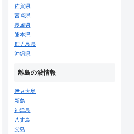
佐賀県
宮崎県
長崎県
熊本県
鹿児島県
沖縄県
離島の波情報
伊豆大島
新島
神津島
八丈島
父島