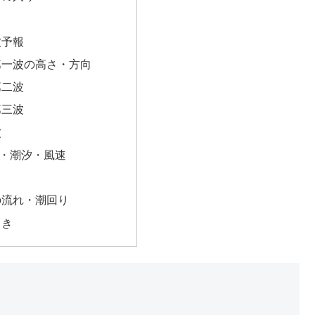
波予報
第一波の高さ・方向
第二波
第三波
波
・潮汐・風速
の流れ・潮回り
向き