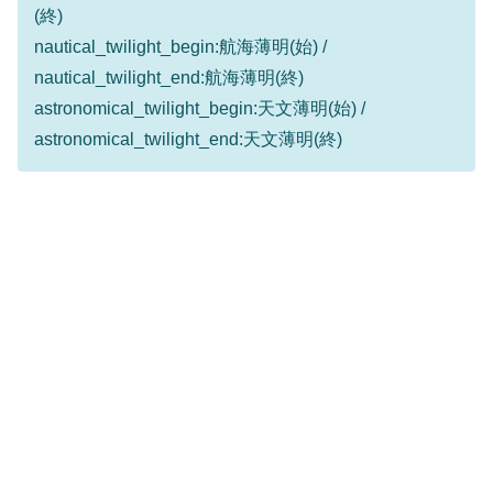
(終)
nautical_twilight_begin:航海薄明(始) /
nautical_twilight_end:航海薄明(終)
astronomical_twilight_begin:天文薄明(始) /
astronomical_twilight_end:天文薄明(終)