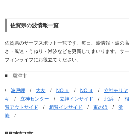
佐賀県の波情報一覧
佐賀県のサーフスポット一覧です。毎日、波情報・波の高
さ・風速・うねり・潮汐などを更新してまいります。サー
フィンライフにお役立てください。
■ 唐津市
/
波戸岬
/
大友
/
NO.５
/
NO.４
/
立神チリヤ
キ
/
立神センター
/
立神インサイド
/
北浜
/
相
賀アウトサイド
/
相賀インサイド
/
東の浜
/
浜
崎
/