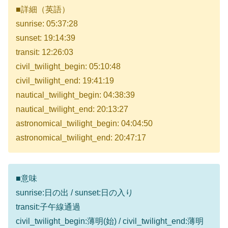
■詳細（英語）
sunrise: 05:37:28
sunset: 19:14:39
transit: 12:26:03
civil_twilight_begin: 05:10:48
civil_twilight_end: 19:41:19
nautical_twilight_begin: 04:38:39
nautical_twilight_end: 20:13:27
astronomical_twilight_begin: 04:04:50
astronomical_twilight_end: 20:47:17
■意味
sunrise:日の出 / sunset:日の入り
transit:子午線通過
civil_twilight_begin:薄明(始) / civil_twilight_end:薄明