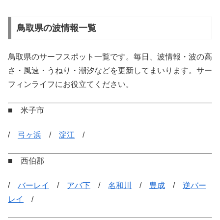
鳥取県の波情報一覧
鳥取県のサーフスポット一覧です。毎日、波情報・波の高
さ・風速・うねり・潮汐などを更新してまいります。サー
フィンライフにお役立てください。
■ 米子市
/
弓ヶ浜
/
淀江
/
■ 西伯郡
/
バーレイ
/
アバ下
/
名和川
/
豊成
/
逆バー
レイ
/