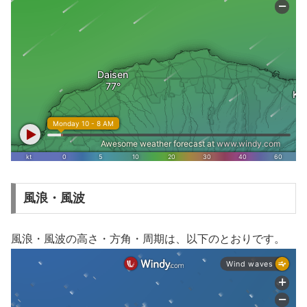
風浪・風波
風浪・風波の高さ・方角・周期は、以下のとおりです。