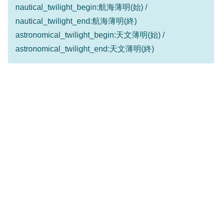
nautical_twilight_begin:航海薄明(始) /
nautical_twilight_end:航海薄明(終)
astronomical_twilight_begin:天文薄明(始) /
astronomical_twilight_end:天文薄明(終)