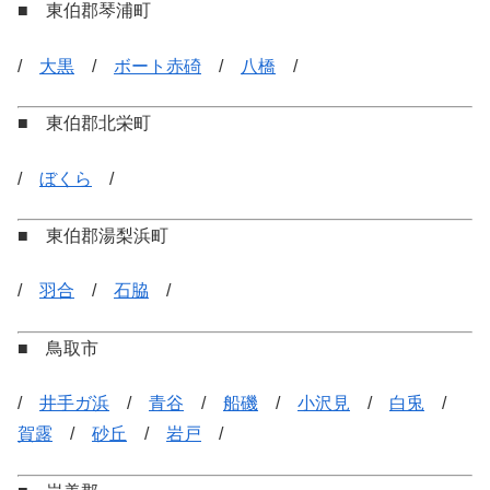
■ 東伯郡琴浦町
/
大黒
/
ボート赤碕
/
八橋
/
■ 東伯郡北栄町
/
ぼくら
/
■ 東伯郡湯梨浜町
/
羽合
/
石脇
/
■ 鳥取市
/
井手ガ浜
/
青谷
/
船磯
/
小沢見
/
白兎
/
賀露
/
砂丘
/
岩戸
/