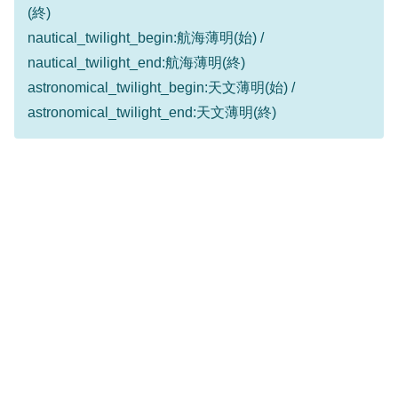
(終)
nautical_twilight_begin:航海薄明(始) /
nautical_twilight_end:航海薄明(終)
astronomical_twilight_begin:天文薄明(始) /
astronomical_twilight_end:天文薄明(終)