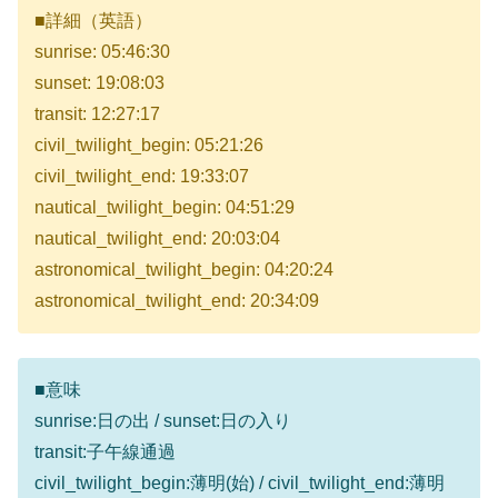
■詳細（英語）
sunrise: 05:46:30
sunset: 19:08:03
transit: 12:27:17
civil_twilight_begin: 05:21:26
civil_twilight_end: 19:33:07
nautical_twilight_begin: 04:51:29
nautical_twilight_end: 20:03:04
astronomical_twilight_begin: 04:20:24
astronomical_twilight_end: 20:34:09
■意味
sunrise:日の出 / sunset:日の入り
transit:子午線通過
civil_twilight_begin:薄明(始) / civil_twilight_end:薄明