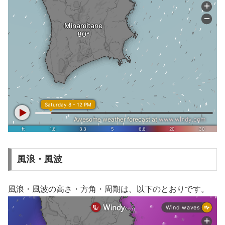
風浪・風波
風浪・風波の高さ・方角・周期は、以下のとおりです。