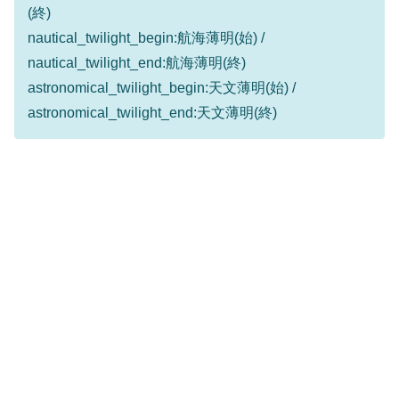
(終)
nautical_twilight_begin:航海薄明(始) /
nautical_twilight_end:航海薄明(終)
astronomical_twilight_begin:天文薄明(始) /
astronomical_twilight_end:天文薄明(終)