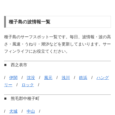
種子島の波情報一覧
種子島のサーフスポット一覧です。毎日、波情報・波の高
さ・風速・うねり・潮汐などを更新してまいります。サー
フィンライフにお役立てください。
■ 西之表市
/
伊関
/
沈没
/
風元
/
浅川
/
鉄浜
/
ハング
リー
/
ロック
/
■ 熊毛郡中種子町
/
犬城
/
中山
/