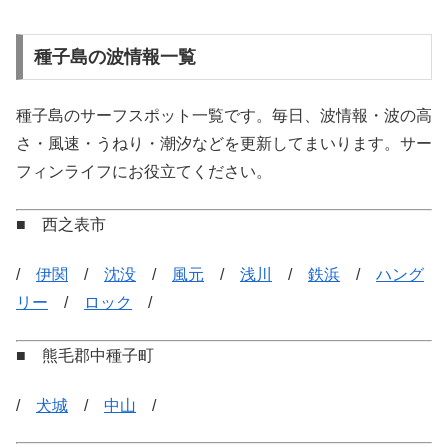
種子島の波情報一覧
種子島のサーフスポット一覧です。毎日、波情報・波の高
さ・風速・うねり・潮汐などを更新してまいります。サー
フィンライフにお役立てください。
■ 西之表市
/
伊関
/
沈没
/
風元
/
浅川
/
鉄浜
/
ハング
リー
/
ロック
/
■ 熊毛郡中種子町
/
犬城
/
中山
/