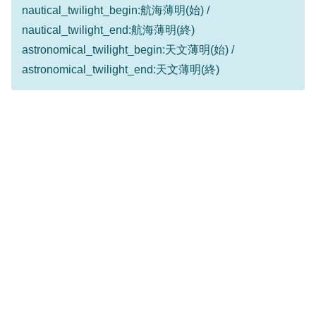
nautical_twilight_begin:航海薄明(始) /
nautical_twilight_end:航海薄明(終)
astronomical_twilight_begin:天文薄明(始) /
astronomical_twilight_end:天文薄明(終)