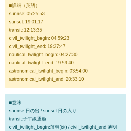
■詳細（英語）
sunrise: 05:25:53
sunset: 19:01:17
transit: 12:13:35
civil_twilight_begin: 04:59:23
civil_twilight_end: 19:27:47
nautical_twilight_begin: 04:27:30
nautical_twilight_end: 19:59:40
astronomical_twilight_begin: 03:54:00
astronomical_twilight_end: 20:33:10
■意味
sunrise:日の出 / sunset:日の入り
transit:子午線通過
civil_twilight_begin:薄明(始) / civil_twilight_end:薄明