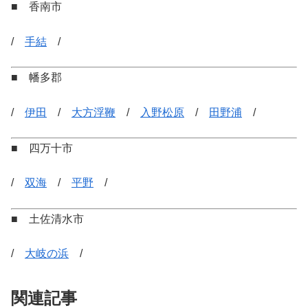
■ 香南市
/
手結
/
■ 幡多郡
/
伊田
/
大方浮鞭
/
入野松原
/
田野浦
/
■ 四万十市
/
双海
/
平野
/
■ 土佐清水市
/
大岐の浜
/
関連記事