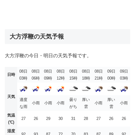
大方浮鞭の天気予報
大方浮鞭の今日・明日の天気予報です。
08日
08日
08日
08日
08日
08日
08日
09日
09日
日時
03時
06時
09時
12時
15時
18時
21時
00時
03時
天気
適度
曇り
厚い
厚い
小雨
小雨
小雨
小雨
小雨
な雨
がち
雲
雲
気温
27
26
29
30
31
28
27
26
26
(℃)
湿度
92
93
87
72
70
83
87
89
92