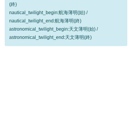
(終)
nautical_twilight_begin:航海薄明(始) /
nautical_twilight_end:航海薄明(終)
astronomical_twilight_begin:天文薄明(始) /
astronomical_twilight_end:天文薄明(終)