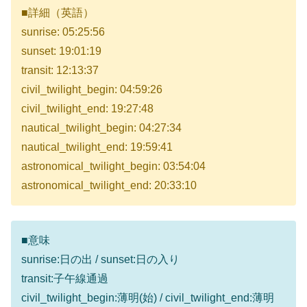
■詳細（英語）
sunrise: 05:25:56
sunset: 19:01:19
transit: 12:13:37
civil_twilight_begin: 04:59:26
civil_twilight_end: 19:27:48
nautical_twilight_begin: 04:27:34
nautical_twilight_end: 19:59:41
astronomical_twilight_begin: 03:54:04
astronomical_twilight_end: 20:33:10
■意味
sunrise:日の出 / sunset:日の入り
transit:子午線通過
civil_twilight_begin:薄明(始) / civil_twilight_end:薄明