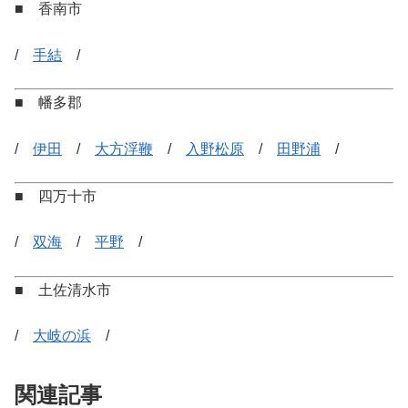
■ 香南市
/
手結
/
■ 幡多郡
/
伊田
/
大方浮鞭
/
入野松原
/
田野浦
/
■ 四万十市
/
双海
/
平野
/
■ 土佐清水市
/
大岐の浜
/
関連記事