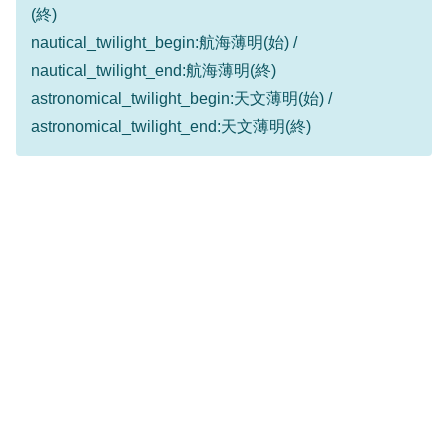
(終)
nautical_twilight_begin:航海薄明(始) /
nautical_twilight_end:航海薄明(終)
astronomical_twilight_begin:天文薄明(始) /
astronomical_twilight_end:天文薄明(終)