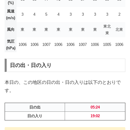
(%)
風速
3
4
5
4
3
3
3
3
2
(m/s)
東北
風向
東
東
東
東
東
東
東
北東
東
気圧
1006
1006
1007
1006
1006
1007
1006
1005
1006
(hPa)
日の出・日の入り
本日の、この地区の日の出・日の入りは以下のとおりで
す。
日の出
05:24
日の入り
19:02