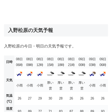
入野松原の天気予報
入野松原の今日・明日の天気予報です。
08日
08日
08日
08日
08日
08日
09日
09日
09日
日時
06時
09時
12時
15時
18時
21時
00時
03時
06時
天気
厚い
厚い
厚い
厚い
小雨
小雨
小雨
小雨
小雨
雲
雲
雲
雲
気温
26
27
29
30
28
26
26
26
26
(℃)
湿度
93
89
77
71
83
87
88
89
93