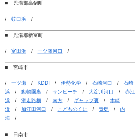
■ 児湯郡高鍋町
/
蚊口浜
/
■ 児湯郡新富町
/
富田浜
/
一ツ瀬河口
/
■ 宮崎市
/
一ツ瀬
/
KDDI
/
伊勢化学
/
石崎河口
/
石崎
浜
/
動物園裏
/
サンビーチ
/
大淀川河口
/
赤江
浜
/
滑走路横
/
南方
/
ギャップ裏
/
木崎
浜
/
加江田河口
/
こどものくに
/
青島
/
内
海
/
■ 日南市