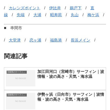
/
カレンズポイント
/
伊比井
/
鵜戸下
/
直
線
/
先端
/
大浦
/
昭寿苑
/
丸山
/
梅ケ浜
/
■ 串間市
/
大堂津
/
恋ヶ浦
/
福島港
/
長浜メイン
/
関連記事
加江田河口（宮崎市）サーフィン｜波
宮崎県のサーフィン波情報・ポイント・スポット一覧
情報・波の高さ・天気・海水温
伊勢ヶ浜（日向市）サーフィン｜波情
宮崎県のサーフィン波情報・ポイント・スポット一覧
報・波の高さ・天気・海水温