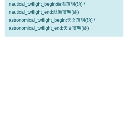
nautical_twilight_begin:航海薄明(始) /
nautical_twilight_end:航海薄明(終)
astronomical_twilight_begin:天文薄明(始) /
astronomical_twilight_end:天文薄明(終)