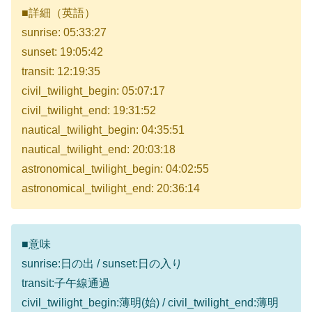
■詳細（英語）
sunrise: 05:33:27
sunset: 19:05:42
transit: 12:19:35
civil_twilight_begin: 05:07:17
civil_twilight_end: 19:31:52
nautical_twilight_begin: 04:35:51
nautical_twilight_end: 20:03:18
astronomical_twilight_begin: 04:02:55
astronomical_twilight_end: 20:36:14
■意味
sunrise:日の出 / sunset:日の入り
transit:子午線通過
civil_twilight_begin:薄明(始) / civil_twilight_end:薄明