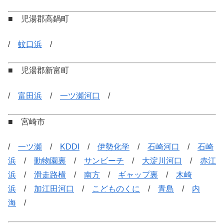
■ 児湯郡高鍋町
/
蚊口浜
/
■ 児湯郡新富町
/
富田浜
/
一ツ瀬河口
/
■ 宮崎市
/
一ツ瀬
/
KDDI
/
伊勢化学
/
石崎河口
/
石崎
浜
/
動物園裏
/
サンビーチ
/
大淀川河口
/
赤江
浜
/
滑走路横
/
南方
/
ギャップ裏
/
木崎
浜
/
加江田河口
/
こどものくに
/
青島
/
内
海
/