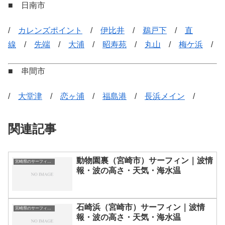
■ 日南市
/
カレンズポイント
/
伊比井
/
鵜戸下
/
直
線
/
先端
/
大浦
/
昭寿苑
/
丸山
/
梅ケ浜
/
■ 串間市
/
大堂津
/
恋ヶ浦
/
福島港
/
長浜メイン
/
関連記事
動物園裏（宮崎市）サーフィン｜波情
宮崎県のサーフィン波情報・ポイント・スポット一覧
報・波の高さ・天気・海水温
石崎浜（宮崎市）サーフィン｜波情
宮崎県のサーフィン波情報・ポイント・スポット一覧
報・波の高さ・天気・海水温