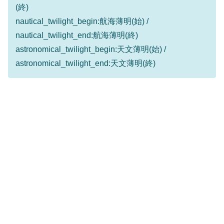
(終)
nautical_twilight_begin:航海薄明(始) /
nautical_twilight_end:航海薄明(終)
astronomical_twilight_begin:天文薄明(始) /
astronomical_twilight_end:天文薄明(終)