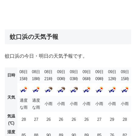
蚊口浜の天気予報
蚊口浜の今日・明日の天気予報です。
08日
08日
08日
09日
09日
09日
09日
09日
09日
日時
15時
18時
21時
00時
03時
06時
09時
12時
15時
天気
適度
適度
小雨
小雨
小雨
小雨
小雨
小雨
小雨
な雨
な雨
気温
28
27
26
26
26
26
27
29
28
(℃)
湿度
85
88
90
89
90
89
85
76
82