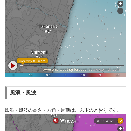
風浪・風波
風浪・風波の高さ・方角・周期は、以下のとおりです。